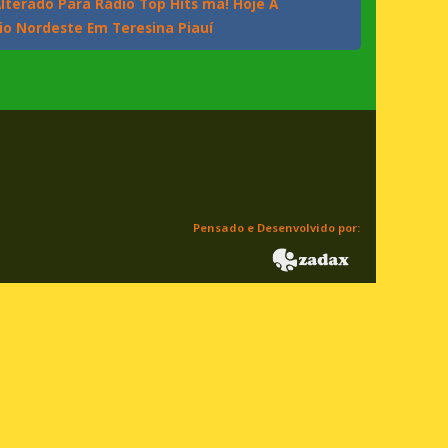
lterado Para Rádio Top Hits ma! Hoje A
dio Nordeste Em Teresina Piauí
Pensado e Desenvolvido por: