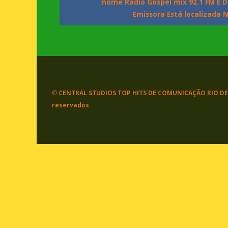
nome Rádio Gospel mix 92.1 FM E D
Emissora Está localizada 
©
CENTRAL STUDIOS TOP HITS DE COMUNICAÇÃO RIO DE
reservados