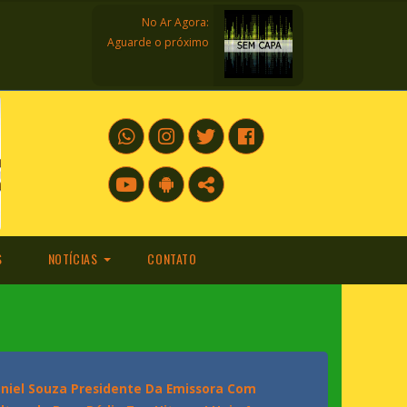
No Ar Agora:
Aguarde o próximo
S
NOTÍCIAS
CONTATO
POLÍTICA
MÚSICA
ESPORTE
Daniel Souza Presidente Da Emissora Com
TELEVISÃO