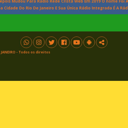
epois Mudou Para Rádio Rede Cristã Web Em 2019 O nome Foi A
Na Cidade Do Rio De Janeiro E Sua Única Rádio Integrada É A Rá
 JANEIRO
- Todos os direitos